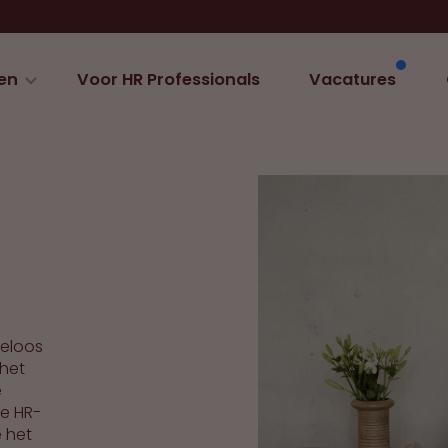
en
Voor HR Professionals
Vacatures
teloos
 het
e
ze HR-
e het