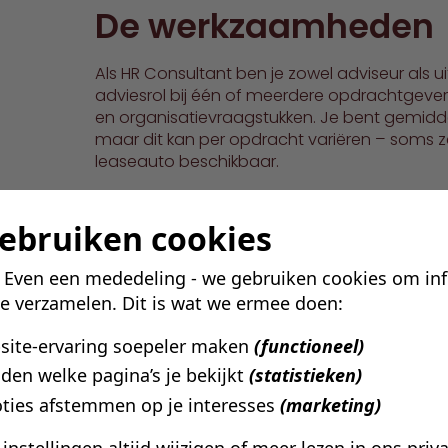
De werkzaamheden
Als HR Consultant ben je zowel adviseur als u
adviesrol bij één of meerdere opdrachtgeve
en organisatievraagstukken. Je bent gemiddeld
maar dit kan per opdracht variëren – soms ze
leaseauto beschikbaar.
Je schakelt moeiteloos tussen operationele 
gebruiken cookies
adviestrajecten. Vaak loopt er naast je dag
opdracht waarin je tijdelijk een stevige HR-rol
! Even een mededeling - we gebruiken cookies om in
Je dagelijkse taken omvatten onder andere:
te verzamelen. Dit is wat we ermee doen:
Het uitvoeren van HR- en organisatieadviespr
bsite-ervaring soepeler maken
(functioneel)
strategisch niveau;
den welke pagina’s je bekijkt
(statistieken)
Het beantwoorden van HR-servicedeskvragen 
ties afstemmen op je interesses
(marketing)
organisaties;
Het ondersteunen bij recruitmentvraagstukken
e instellingen altijd wijzigen of meer lezen in ons
priv