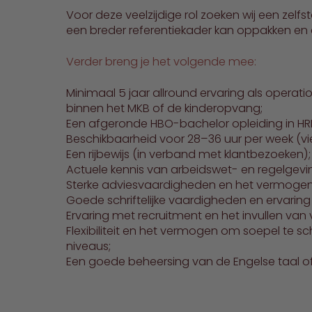
Voor deze veelzijdige rol zoeken wij een zelf
een breder referentiekader kan oppakken en e
Verder breng je het volgende mee:
Minimaal 5 jaar allround ervaring als operation
binnen het MKB of de kinderopvang;
Een afgeronde HBO-bachelor opleiding in HRM,
Beschikbaarheid voor 28–36 uur per week (vier
Een rijbewijs (in verband met klantbezoeken);
Actuele kennis van arbeidswet- en regelgevi
Sterke adviesvaardigheden en het vermogen
Goede schriftelijke vaardigheden en ervaring
Ervaring met recruitment en het invullen van
Flexibiliteit en het vermogen om soepel te sc
niveaus;
Een goede beheersing van de Engelse taal of