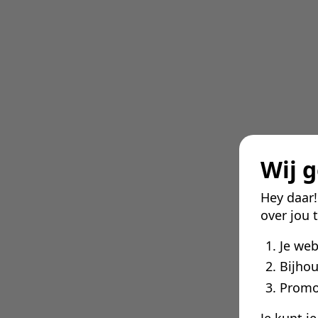
Wij 
Hey daar
over jou 
Je we
Bijhou
Promo
Je kunt j