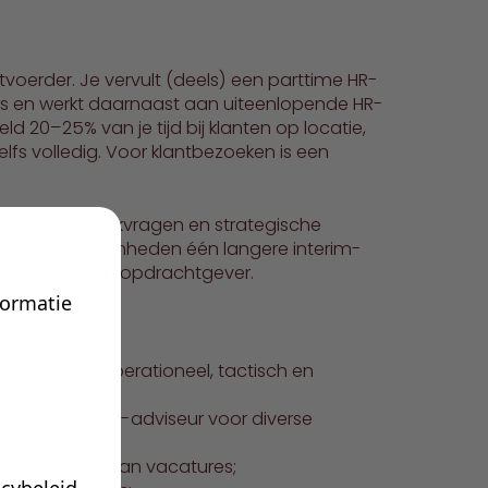
itvoerder. Je vervult (deels) een parttime HR-
rs en werkt daarnaast aan uiteenlopende HR-
 20–25% van je tijd bij klanten op locatie,
lfs volledig. Voor klantbezoeken is een
HR-servicedeskvragen en strategische
elijkse werkzaamheden één langere interim-
 vervult bij een opdrachtgever.
formatie
ojecten op operationeel, tactisch en
als extern HR-adviseur voor diverse
 en invullen van vacatures;
acybeleid
.