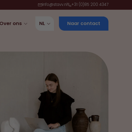
info@stavv.nl
+31 (0)85 200 4347
Over ons
NL
Naar contact