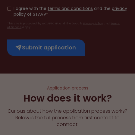
I agree with the
terms and conditions
and the
privacy
policy
of STAVV
*
This site is protected by reCAPTCHA and the Google
Privacy Policy
and
Terms
of Service
apply.
Submit application
Application process
How does it work?
Curious about how the application process works?
Below is the full process from first contact to
contract.