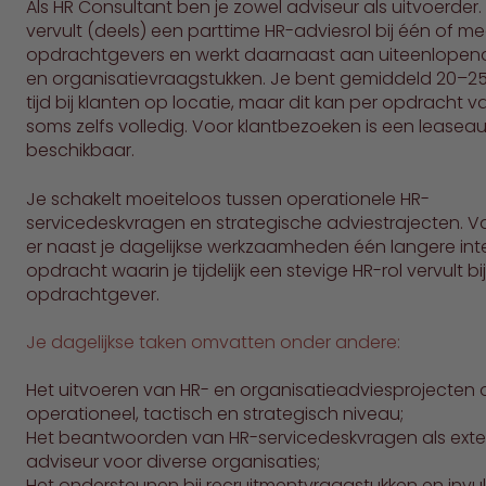
Als HR Consultant ben je zowel adviseur als uitvoerder.
vervult (deels) een parttime HR-adviesrol bij één of m
opdrachtgevers en werkt daarnaast aan uiteenlopen
en organisatievraagstukken. Je bent gemiddeld 20–25
tijd bij klanten op locatie, maar dit kan per opdracht v
soms zelfs volledig. Voor klantbezoeken is een leasea
beschikbaar.
Je schakelt moeiteloos tussen operationele HR-
servicedeskvragen en strategische adviestrajecten. V
er naast je dagelijkse werkzaamheden één langere int
opdracht waarin je tijdelijk een stevige HR-rol vervult bi
opdrachtgever.
Je dagelijkse taken omvatten onder andere:
Het uitvoeren van HR- en organisatieadviesprojecten 
operationeel, tactisch en strategisch niveau;
Het beantwoorden van HR-servicedeskvragen als exte
adviseur voor diverse organisaties;
Het ondersteunen bij recruitmentvraagstukken en invu