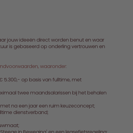
aar jouw ideeën direct worden benut en waar
ltuur is gebaseerd op onderling vertrouwen en
randvoorwaarden, waaronder:
 5.300,- op basis van fulltime, met
aximaal twee maandsalarissen bij het behalen
) met na een jaar een ruim keuzeconcept;
lltime dienstverband;
ouwmaat;
Steege in Beweging' en een leasefietsregeling;