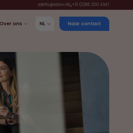
info@stavv.nl
+31 (0)85 200 4347
Over ons
NL
Naar contact