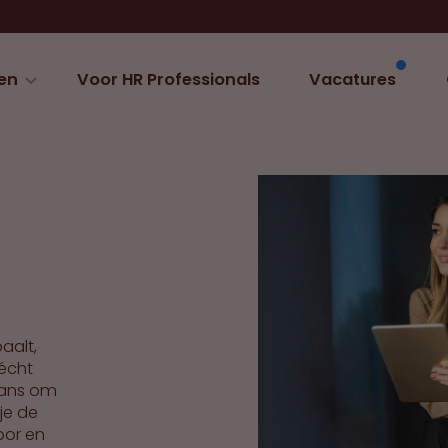
en
Voor HR Professionals
Vacatures
paalt,
 écht
 kans om
 je de
oor en