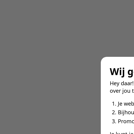
Wij 
Hey daar
over jou 
Je we
Bijhou
Promo
Je kunt j