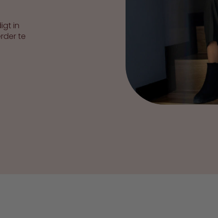
gt in
rder te