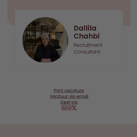
uitgevers en externe adverteerders.
de leveranciers van elke cookie.
Dallila
Chahbi
Recruitment
Consultant
Print vacature
Verstuur via email
Deel via