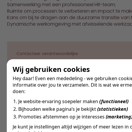
Samenwerking met een professioneel HR-team;
Ruimte om processen te verbeteren en impact te mak
Kans om bij te dragen aan de duurzame transitie van 
Dynamische werkomgeving met afwisselende werkza
Contacteer verantwoordelijke
Vragen over deze vacature?
Wij gebruiken cookies
Ik help je graag verder!
Hey daar! Even een mededeling - we gebruiken cook
informatie over jou te verzamelen. Dit is wat we erm
doen:
Mail Coen
Bel ons
Je website-ervaring soepeler maken
(functioneel)
Bijhouden welke pagina’s je bekijkt
(statistieken)
Promoties afstemmen op je interesses
(marketing
Je kunt je instellingen altijd wijzigen of meer lezen in 