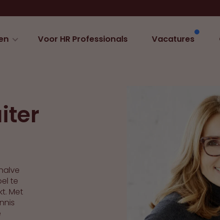
en
Voor HR Professionals
Vacatures
iter
ehalve
pel te
t. Met
nnis
e