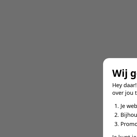
Wij 
Hey daar
over jou 
Je we
Bijhou
Promo
Je kunt j