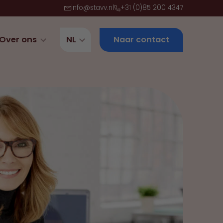
info@stavv.nl
+31 (0)85 200 4347
Over ons
NL
Naar contact