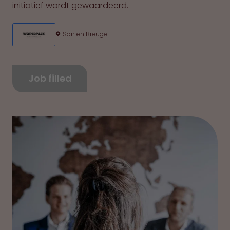
initiatief wordt gewaardeerd.
Son en Breugel
Job filled