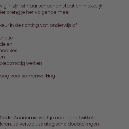
ig in zijn of haar schoenen staat en makkelijk
er breng je het volgende mee:
eur in de richting van onderwijs of
unctie
ddelen
gmodules
en
ojectmatig werken
et oog voor samenwerking
 Stedin Academie werk je aan de ontwikkeling
eren. Je vertaalt strategische doelstellingen