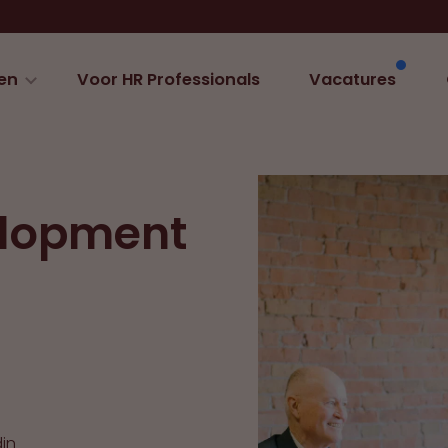
en
Voor HR Professionals
Vacatures
elopment
din