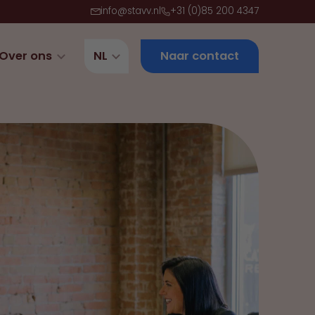
info@stavv.nl
+31 (0)85 200 4347
Over ons
NL
Naar contact