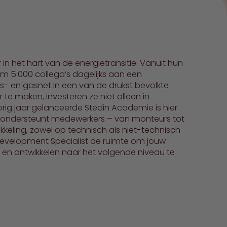
 het hart van de energietransitie. Vanuit hun
m 5.000 collega’s dagelijks aan een
s- en gasnet in een van de drukst bevolkte
te maken, investeren ze niet alleen in
orig jaar gelanceerde Stedin Academie is hier
 ondersteunt medewerkers – van monteurs tot
kkeling, zowel op technisch als niet-technisch
 & Development Specialist de ruimte om jouw
en en ontwikkelen naar het volgende niveau te