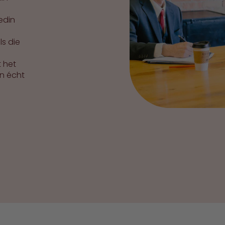
edin
ls die
t het
en écht