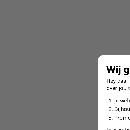
Wij 
Hey daar
over jou 
Je we
Bijhou
Promo
Je kunt j