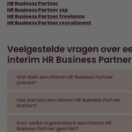
HR Business Partner
HR Business Partner zzp
HR Business Partner freelance
HR Business Partner recruitment
Veelgestelde vragen over e
interim HR Business Partner
Wat doet een interim HR Business Partner
precies?
Een interim HR Business Partner adviseert het
management op strategische
Hoe snel kan een interim HR Business Partner
personeelsvraagstukken, implementeert HR-beleid
starten?
en begeleidt verandertrajecten, volledig
In veel gevallen is een interim HR Business Partner
afgestemd op de bedrijfsdoelstellingen.
binnen enkele dagen inzetbaar, afhankelijk van de
Voor welke organisaties is een interim HR
beschikbaarheid van de kandidaat en de
Business Partner geschikt?