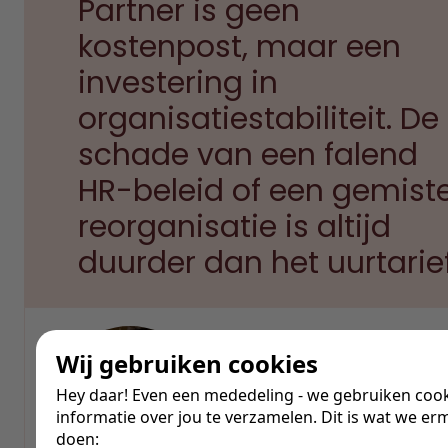
Partner is geen
kostenpost, maar een
investering in
organisatiestabiliteit. De
schade van een falend
HR-beleid of een gemist
reorganisatie is altijd
duurder dan het uurtarief
Wij gebruiken cookies
Coen Frazer
Hey daar! Even een mededeling - we gebruiken coo
Mede-oprichter, Business Unit Manag
informatie over jou te verzamelen. Dit is wat we er
doen: