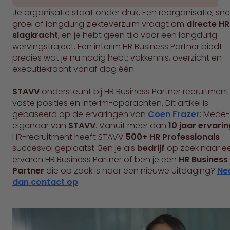
Je organisatie staat onder druk. Een reorganisatie, sne
groei of langdurig ziekteverzuim vraagt om
directe HR
slagkracht
, en je hebt geen tijd voor een langdurig
wervingstraject. Een interim HR Business Partner biedt
precies wat je nu nodig hebt: vakkennis, overzicht en
executiekracht vanaf dag één.
STAVV
ondersteunt bij HR Business Partner recruitment
vaste posities en interim-opdrachten. Dit artikel is
gebaseerd op de ervaringen van
Coen Frazer
: Mede-
eigenaar van
STAVV
. Vanuit meer dan
10 jaar ervarin
HR-recruitment heeft STAVV
500+ HR Professionals
succesvol geplaatst. Ben je als
bedrijf
op zoek naar e
ervaren HR Business Partner of ben je een
HR Business
Partner
die op zoek is naar een nieuwe uitdaging?
Ne
dan contact op
.