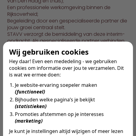
van Den Haag en thuis);
Een professionele werkomgeving binnen de
Rijksoverheid;
Begeleiding door een gespecialiseerde partner die
jouw groei centraal stelt.
STAVV verzorgt de bemiddeling van deze interim-
opdracht. Als gespecialiseerde partner verbinden
wij de beste freelancers aan onze opdrachtgevers.
Wij gebruiken cookies
Wij ontzorgen je in het proces van kennismaking tot
aan de contractering, zodat jij je volledig kunt
Hey daar! Even een mededeling - we gebruiken
focussen op de opdracht. Ook voor toekomstige
cookies om informatie over jou te verzamelen. Dit
projecten bouwen we graag aan een duurzame
is wat we ermee doen:
relatie met jou als zelfstandig professional.
Je website-ervaring soepeler maken
(functioneel)
Bijhouden welke pagina’s je bekijkt
(statistieken)
Contact the responsible person
Promoties afstemmen op je interesses
Questions about this job?
(marketing)
I'm happy to help!
Je kunt je instellingen altijd wijzigen of meer lezen