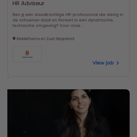
HR Adviseur
Ben jij een daadkrachtige HR-professional die stevig in
de schoenen staat en floreert in een dynamische,
technische omgeving? Voor onze …
Middelharnis en Zuid-Beijerland
View job
`