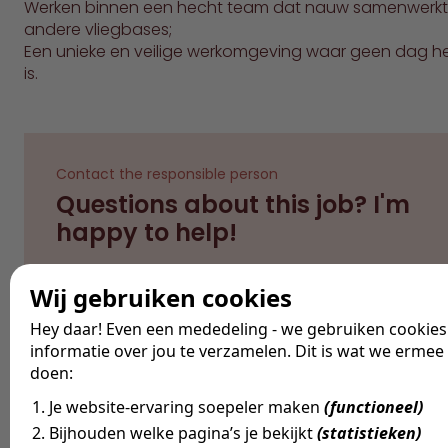
Werken binnen een hecht team dat nauw samenwerkt
andere vliegbases;
Een unieke en veilige werkomgeving waar geen dag he
is.
Contact the responsible person
Questions about this job? I'm
happy to help!
Wij gebruiken cookies
Mail Coen
Call us
Hey daar! Even een mededeling - we gebruiken cookie
informatie over jou te verzamelen. Dit is wat we ermee
doen:
Je website-ervaring soepeler maken
(functioneel)
Bijhouden welke pagina’s je bekijkt
(statistieken)