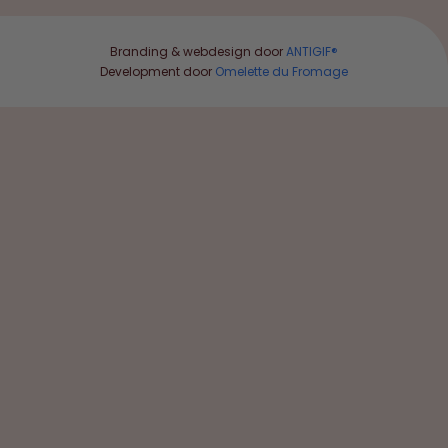
Branding & webdesign door
ANTIGIF®
Development door
Omelette du Fromage