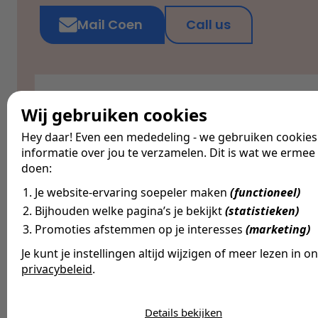
Mail Coen
Call us
Wij gebruiken cookies
Coen Frazer
Hey daar! Even een mededeling - we gebruiken cookie
Co-founder, Business Unit
informatie over jou te verzamelen. Dit is wat we ermee
Manager
doen:
Je website-ervaring soepeler maken
(functioneel)
Bijhouden welke pagina’s je bekijkt
(statistieken)
Promoties afstemmen op je interesses
(marketing)
Je kunt je instellingen altijd wijzigen of meer lezen in o
Print Job
privacybeleid
.
Send with mail
Share via
De cookies die wij gebruiken per categori
Details bekijken
Noodzakelijk