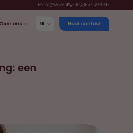
info@stavv.nl
+31 (0)85 200 4347
Over ons
NL
Naar contact
ing: een