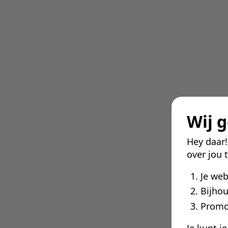
Wij 
Hey daar
over jou 
Je we
Bijhou
Promo
Je kunt j