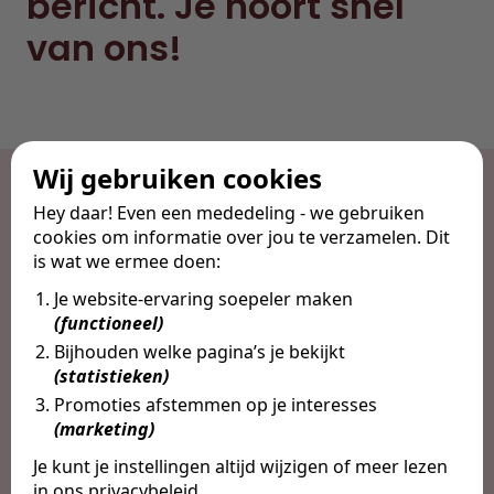
bericht. Je hoort snel
van ons!
Wij gebruiken cookies
Hey daar! Even een mededeling - we gebruiken
cookies om informatie over jou te verzamelen. Dit
is wat we ermee doen:
Je website-ervaring soepeler maken
(functioneel)
Bijhouden welke pagina’s je bekijkt
Ontdek
STAVV
(statistieken)
Voor bedrijven
Over ons
Promoties afstemmen op je interesses
(marketing)
Voor professionals
Ons team
Vacatures
Blog
Je kunt je instellingen altijd wijzigen of meer lezen
in ons
privacybeleid
.