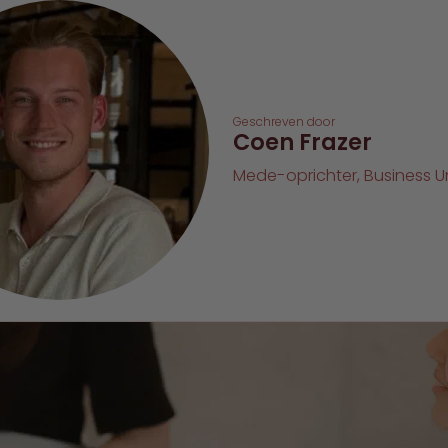
Geschreven door
Coen Frazer
Mede-oprichter, Business 