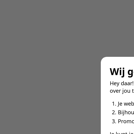
Wij 
Hey daar
over jou 
Je we
Bijhou
Promo
Je kunt j