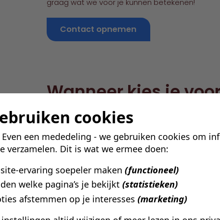
graag wat we voor je kunnen betekenen!
Contact opnemen
Wanneer kies je voo
ZZP?
gebruiken cookies
Een
HR Manager ZZP
is ideaal wanneer:
! Even een mededeling - we gebruiken cookies om in
te verzamelen. Dit is wat we ermee doen:
Er tijdelijke versterking nodig is op senior nive
De organisatie in transitie zit
bsite-ervaring soepeler maken
(functioneel)
Er sprake is van snelle groei
den welke pagina’s je bekijkt
(statistieken)
HR geprofessionaliseerd moet worden
ties afstemmen op je interesses
(marketing)
Er geen interne opvolging beschikbaar is
Een
HR Manager ZZP
kan direct starten en i
e instellingen altijd wijzigen of meer lezen in ons
priv