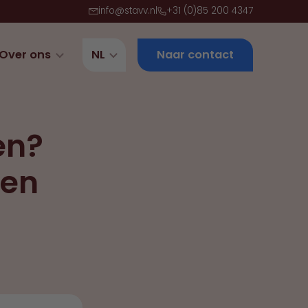
info@stavv.nl
+31 (0)85 200 4347
Over ons
NL
Naar contact
en?
len