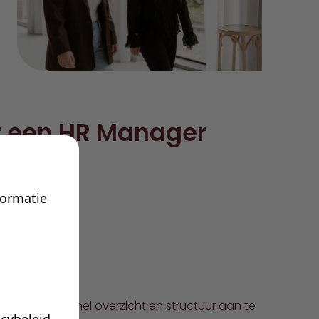
r een HR Manager
formatie
au
s gewend om snel overzicht en structuur aan te
acybeleid
.