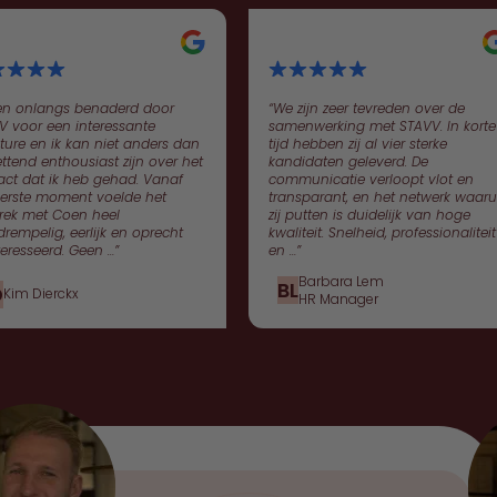
ben onlangs benaderd door
“We zijn zeer tevreden over de
V voor een interessante
samenwerking met STAVV. In korte
ture en ik kan niet anders dan
tijd hebben zij al vier sterke
ttend enthousiast zijn over het
kandidaten geleverd. De
act dat ik heb gehad. Vanaf
communicatie verloopt vlot en
eerste moment voelde het
transparant, en het netwerk waaru
rek met Coen heel
zij putten is duidelijk van hoge
rempelig, eerlijk en oprecht
kwaliteit. Snelheid, professionaliteit
eresseerd. Geen …”
en …”
Barbara Lem
BL
D
Kim Dierckx
HR Manager