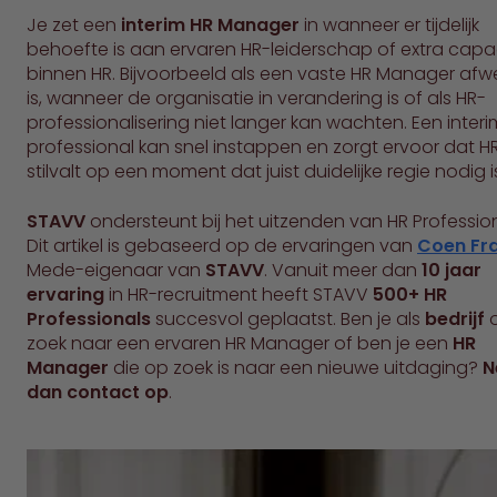
Je zet een
interim HR Manager
in wanneer er tijdelijk
behoefte is aan ervaren HR-leiderschap of extra capac
binnen HR. Bijvoorbeeld als een vaste HR Manager afw
is, wanneer de organisatie in verandering is of als HR-
professionalisering niet langer kan wachten. Een interi
professional kan snel instappen en zorgt ervoor dat HR
stilvalt op een moment dat juist duidelijke regie nodig i
STAVV
ondersteunt bij het uitzenden van HR Profession
Dit artikel is gebaseerd op de ervaringen van
Coen Fr
Mede-eigenaar van
STAVV
. Vanuit meer dan
10 jaar
ervaring
in HR-recruitment heeft STAVV
500+ HR
Professionals
succesvol geplaatst. Ben je als
bedrijf
zoek naar een ervaren HR Manager of ben je een
HR
Manager
die op zoek is naar een nieuwe uitdaging?
N
dan contact op
.